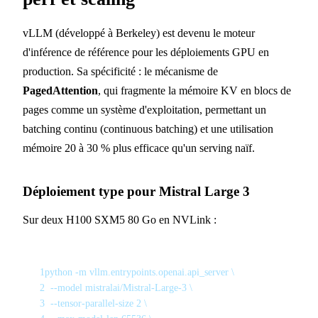
vLLM (développé à Berkeley) est devenu le moteur
d'inférence de référence pour les déploiements GPU en
production. Sa spécificité : le mécanisme de
PagedAttention
, qui fragmente la mémoire KV en blocs de
pages comme un système d'exploitation, permettant un
batching continu (continuous batching) et une utilisation
mémoire 20 à 30 % plus efficace qu'un serving naïf.
Déploiement type pour Mistral Large 3
Sur deux H100 SXM5 80 Go en NVLink :
1
python -m vllm.entrypoints.openai.api_server \
2
  --model mistralai/Mistral-Large-3 \
3
  --tensor-parallel-size 2 \