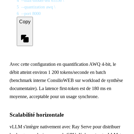
4
  --max-model-len 65536 \
5
  --quantization awq \
6
  --port 8000
Copy
Avec cette configuration en quantification AWQ 4-bit, le
débit atteint environ 1 200 tokens/seconde en batch
(benchmark interne ConsilioWEB sur workload de synthèse
documentaire). La latence first-token est de 180 ms en
moyenne, acceptable pour un usage synchrone.
Scalabilité horizontale
vLLM s'intègre nativement avec Ray Serve pour distribuer