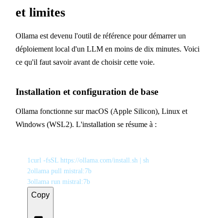
et limites
Ollama est devenu l'outil de référence pour démarrer un
déploiement local d'un LLM en moins de dix minutes. Voici
ce qu'il faut savoir avant de choisir cette voie.
Installation et configuration de base
Ollama fonctionne sur macOS (Apple Silicon), Linux et
Windows (WSL2). L'installation se résume à :
1
curl -fsSL https://ollama.com/install.sh | sh
2
ollama pull mistral:7b
3
ollama run mistral:7b
Copy