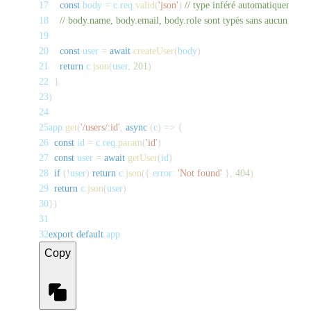
17
const
 body 
=
 c
.
req
.
valid
(
'json'
)
// type inféré automatiquement 
18
// body.name, body.email, body.role sont typés sans aucun cast
19
20
const
 user 
=
await
createUser
(
body
)
21
return
 c
.
json
(
user
,
201
)
22
}
23
)
24
25
app
.
get
(
'/users/:id'
,
async
(
c
)
=>
{
26
const
 id 
=
 c
.
req
.
param
(
'id'
)
27
const
 user 
=
await
getUser
(
id
)
28
if
(
!
user
)
return
 c
.
json
(
{
 error
:
'Not found'
}
,
404
)
29
return
 c
.
json
(
user
)
30
}
)
31
32
export
default
 app
Copy