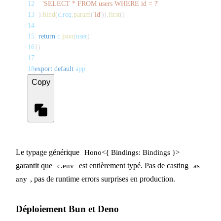
12
'SELECT * FROM users WHERE id = ?'
13
)
.
bind
(
c
.
req
.
param
(
'id'
)
)
.
first
(
)
14
15
return
 c
.
json
(
user
)
16
}
)
17
18
export
default
 app
Copy
Le typage générique
Hono<{ Bindings: Bindings }>
garantit que
est entièrement typé. Pas de casting
c.env
as
, pas de runtime errors surprises en production.
any
Déploiement Bun et Deno