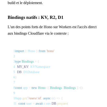
build et le déploiement.
Bindings natifs : KV, R2, D1
L'un des points forts de Hono sur Workers est l'accès direct
aux bindings Cloudflare via le contexte :
1
import
{
 Hono 
}
from
'hono'
2
3
type
Bindings
=
{
4
MY_KV
:
 KVNamespace
5
DB
:
 D1Database
6
}
7
8
const
 app 
=
new
Hono
<
{
 Bindings
:
 Bindings 
}
>
(
)
9
10
app
.
get
(
'/users/:id'
,
async
(
c
)
=>
{
11
const
 user 
=
await
 c
.
env
.
DB
.
prepare
(