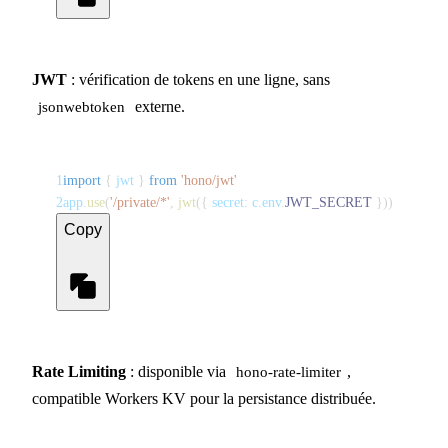
JWT
: vérification de tokens en une ligne, sans
externe.
jsonwebtoken
1
import
{
 jwt 
}
from
'hono/jwt'
2
app
.
use
(
'/private/*'
,
jwt
(
{
 secret
:
 c
.
env
.
JWT_SECRET
}
)
)
Copy
Rate Limiting
: disponible via
,
hono-rate-limiter
compatible Workers KV pour la persistance distribuée.