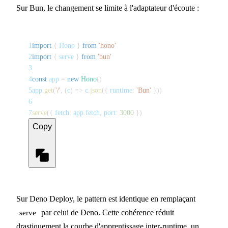
Sur Bun, le changement se limite à l'adaptateur d'écoute :
1
import
{
 Hono 
}
from
'hono'
2
import
{
 serve 
}
from
'bun'
3
4
const
 app 
=
new
Hono
(
)
5
app
.
get
(
'/'
,
(
c
)
=>
 c
.
json
(
{
 runtime
:
'Bun'
}
)
)
6
7
serve
(
{
 fetch
:
 app
.
fetch
,
 port
:
3000
}
)
Copy
Sur Deno Deploy, le pattern est identique en remplaçant
par celui de Deno. Cette cohérence réduit
serve
drastiquement la courbe d'apprentissage inter-runtime, un