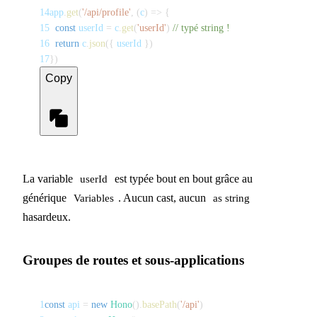
14
app
.
get
(
'/api/profile'
,
(
c
)
=>
{
15
const
 userId 
=
 c
.
get
(
'userId'
)
// typé string !
16
return
 c
.
json
(
{
 userId 
}
)
17
}
)
Copy
La variable
est typée bout en bout grâce au
userId
générique
. Aucun cast, aucun
Variables
as string
hasardeux.
Groupes de routes et sous-applications
1
const
 api 
=
new
Hono
(
)
.
basePath
(
'/api'
)