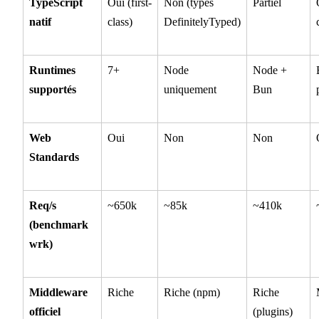
TypeScript
Oui (first-
Non (types
Partiel
natif
class)
DefinitelyTyped)
Runtimes
7+
Node
Node +
supportés
uniquement
Bun
Web
Oui
Non
Non
Standards
Req/s
~650k
~85k
~410k
(benchmark
wrk)
Middleware
Riche
Riche (npm)
Riche
officiel
(plugins)