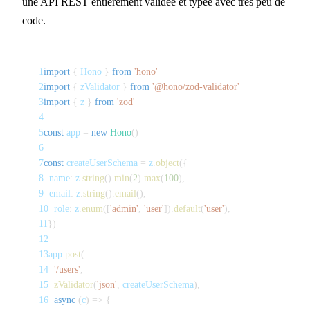
une API REST entièrement validée et typée avec très peu de
code.
1
import
{
 Hono 
}
from
'hono'
2
import
{
 zValidator 
}
from
'@hono/zod-validator'
3
import
{
 z 
}
from
'zod'
4
5
const
 app 
=
new
Hono
(
)
6
7
const
 createUserSchema 
=
 z
.
object
(
{
8
  name
:
 z
.
string
(
)
.
min
(
2
)
.
max
(
100
)
,
9
  email
:
 z
.
string
(
)
.
email
(
)
,
10
  role
:
 z
.
enum
(
[
'admin'
,
'user'
]
)
.
default
(
'user'
)
,
11
}
)
12
13
app
.
post
(
14
'/users'
,
15
zValidator
(
'json'
,
 createUserSchema
)
,
16
async
(
c
)
=>
{