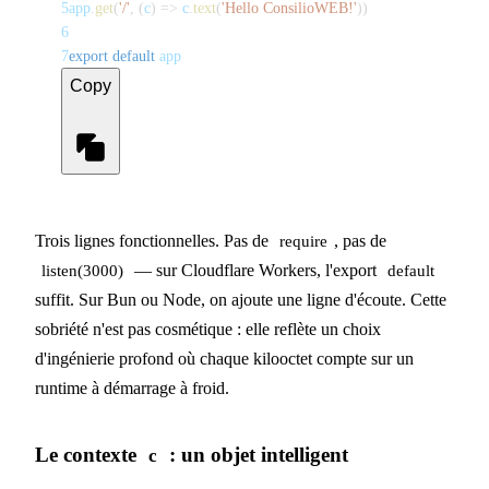
5
app
.
get
(
'/'
,
(
c
)
=>
 c
.
text
(
'Hello ConsilioWEB!'
)
)
6
7
export
default
 app
Copy
Trois lignes fonctionnelles. Pas de
, pas de
require
— sur Cloudflare Workers, l'export
listen(3000)
default
suffit. Sur Bun ou Node, on ajoute une ligne d'écoute. Cette
sobriété n'est pas cosmétique : elle reflète un choix
d'ingénierie profond où chaque kilooctet compte sur un
runtime à démarrage à froid.
Le contexte
: un objet intelligent
c