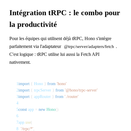
Intégration tRPC : le combo pour
la productivité
Pour les équipes qui utilisent déjà tRPC, Hono s'intègre
parfaitement via l'adaptateur
.
@trpc/server/adapters/fetch
C'est logique : tRPC utilise lui aussi la Fetch API
nativement.
1
import
{
 Hono 
}
from
'hono'
2
import
{
 trpcServer 
}
from
'@hono/trpc-server'
3
import
{
 appRouter 
}
from
'./router'
4
5
const
 app 
=
new
Hono
(
)
6
7
app
.
use
(
8
'/trpc/*'
,