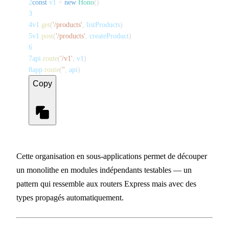
2
const
 v1 
=
new
Hono
(
)
3
4
v1
.
get
(
'/products'
,
 listProducts
)
5
v1
.
post
(
'/products'
,
 createProduct
)
6
7
api
.
route
(
'/v1'
,
 v1
)
8
app
.
route
(
''
,
 api
)
Copy
Cette organisation en sous-applications permet de découper
un monolithe en modules indépendants testables — un
pattern qui ressemble aux routers Express mais avec des
types propagés automatiquement.