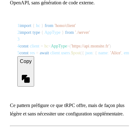
OpenAPI, sans génération de code externe.
1
import
{
 hc 
}
from
'hono/client'
2
import
type
{
 AppType 
}
from
'./server'
3
4
const
 client 
=
hc
<
AppType
>
(
'https://api.monsite.fr'
)
5
const
 res 
=
await
 client
.
users
.
$post
(
{
 json
:
{
 name
:
'Alice'
,
 email
:
'
Copy
Ce pattern préfigure ce que tRPC offre, mais de façon plus
légère et sans nécessiter une configuration supplémentaire.