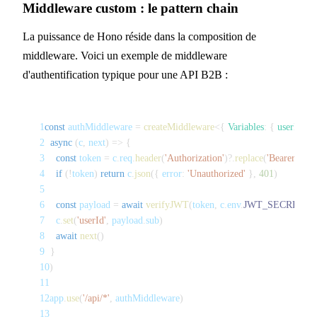
Middleware custom : le pattern chain
La puissance de Hono réside dans la composition de
middleware. Voici un exemple de middleware
d'authentification typique pour une API B2B :
1
const
 authMiddleware 
=
createMiddleware
<
{
 Variables
:
{
 userId
:
st
2
async
(
c
,
 next
)
=>
{
3
const
 token 
=
 c
.
req
.
header
(
'Authorization'
)
?.
replace
(
'Bearer '
,
''
)
4
if
(
!
token
)
return
 c
.
json
(
{
 error
:
'Unauthorized'
}
,
401
)
5
6
const
 payload 
=
await
verifyJWT
(
token
,
 c
.
env
.
JWT_SECRET
)
7
    c
.
set
(
'userId'
,
 payload
.
sub
)
8
await
next
(
)
9
}
10
)
11
12
app
.
use
(
'/api/*'
,
 authMiddleware
)
13