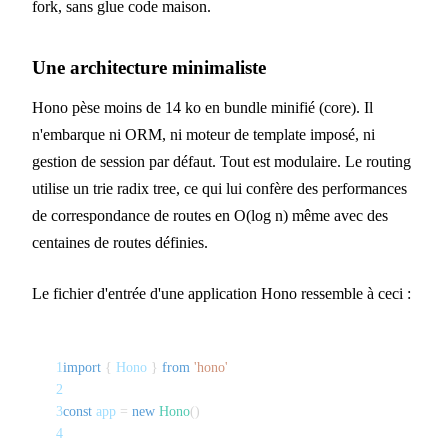
fork, sans glue code maison.
Une architecture minimaliste
Hono pèse moins de 14 ko en bundle minifié (core). Il
n'embarque ni ORM, ni moteur de template imposé, ni
gestion de session par défaut. Tout est modulaire. Le routing
utilise un trie radix tree, ce qui lui confère des performances
de correspondance de routes en O(log n) même avec des
centaines de routes définies.
Le fichier d'entrée d'une application Hono ressemble à ceci :
1
import
{
 Hono 
}
from
'hono'
2
3
const
 app 
=
new
Hono
(
)
4