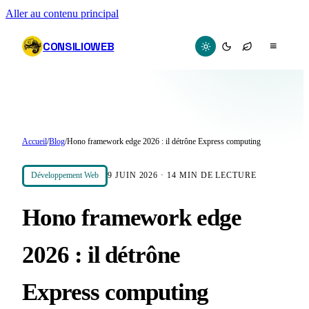
Aller au contenu principal
CONSILIOWEB
≡
Accueil
/
Blog
/
Hono framework edge 2026 : il détrône Express computing
Développement Web
9 JUIN 2026
·
14
MIN DE LECTURE
Hono framework edge
2026 : il détrône
Express computing