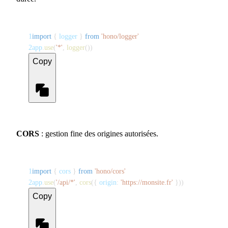
1
import
{
 logger 
}
from
'hono/logger'
2
app
.
use
(
'*'
,
logger
(
)
)
Copy
CORS
: gestion fine des origines autorisées.
1
import
{
 cors 
}
from
'hono/cors'
2
app
.
use
(
'/api/*'
,
cors
(
{
 origin
:
'https://monsite.fr'
}
)
)
Copy