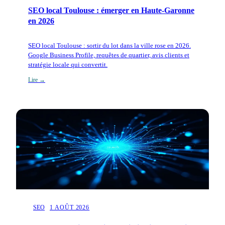
SEO local Toulouse : émerger en Haute-Garonne
en 2026
SEO local Toulouse : sortir du lot dans la ville rose en 2026.
Google Business Profile, requêtes de quartier, avis clients et
stratégie locale qui convertit.
Lire →
SEO
1 AOÛT 2026