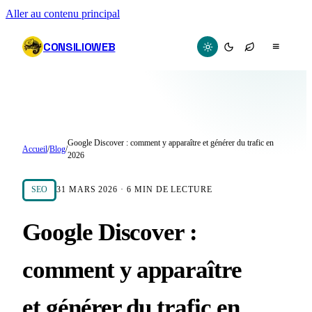
Aller au contenu principal
CONSILIOWEB
≡
Google Discover : comment y apparaître et générer du trafic en
Accueil
/
Blog
/
2026
SEO
31 MARS 2026
·
6
MIN DE LECTURE
Google Discover :
comment y apparaître
et générer du trafic en