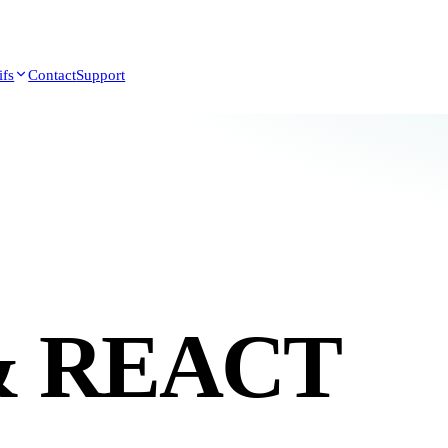
ifs
Contact
Support
& REACT