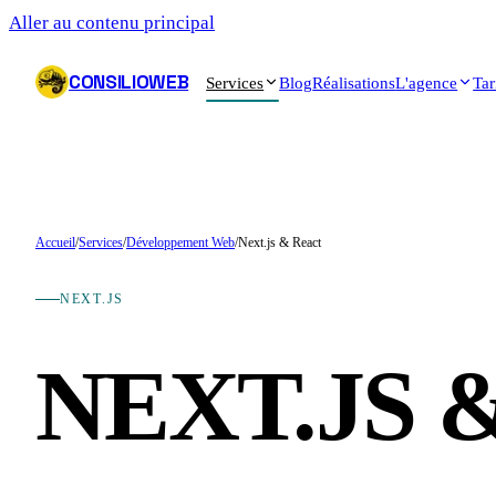
Aller au contenu principal
CONSILIOWEB
Services
Blog
Réalisations
L'agence
Tar
Accueil
/
Services
/
Développement Web
/
Next.js & React
NEXT.JS
NEXT.JS 