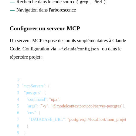
Recherche dans le code source (
,
)
grep
find
Navigation dans l'arborescence
Configurer un serveur MCP
Un serveur MCP expose des outils supplémentaires à Claude
Code. Configuration via
ou dans le
~/.claude/config.json
répertoire projet :
1
{
2
"mcpServers"
:
{
3
"postgres"
:
{
4
"command"
:
"npx"
,
5
"args"
:
[
"-y"
,
"@modelcontextprotocol/server-postgres"
]
,
6
"env"
:
{
7
"DATABASE_URL"
:
"postgresql://localhost/mon_projet"
8
}
9
}